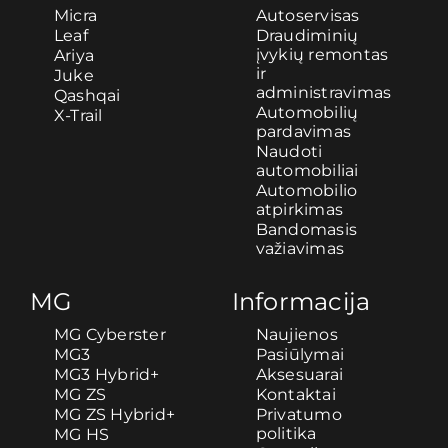
Micra
Autoservisas
Leaf
Draudiminių
įvykių remontas
Ariya
ir
Juke
administravimas
Qashqai
Automobilių
X-Trail
pardavimas
Naudoti
automobiliai
Automobilio
atpirkimas
Bandomasis
važiavimas
MG
Informacija
MG Cyberster
Naujienos
MG3
Pasiūlymai
MG3 Hybrid+
Aksesuarai
MG ZS
Kontaktai
MG ZS Hybrid+
Privatumo
politika
MG HS