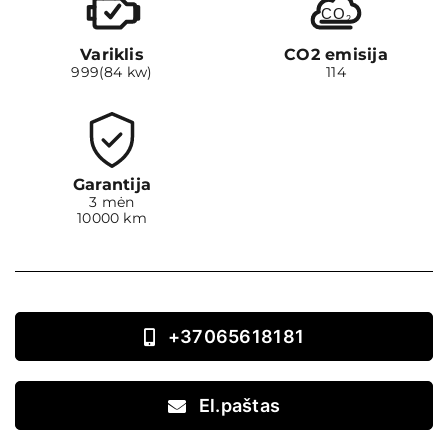
CO
2
Variklis
CO2 emisija
999(84 kw)
114
Garantija
3 mėn
10000 km
+37065618181
El.paštas