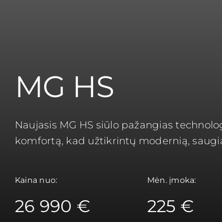
MG HS
Naujasis MG HS siūlo pažangias technologi
komfortą, kad užtikrintų modernią, saugią 
Kaina nuo:
Mėn. įmoka:
26 990 €
225 €