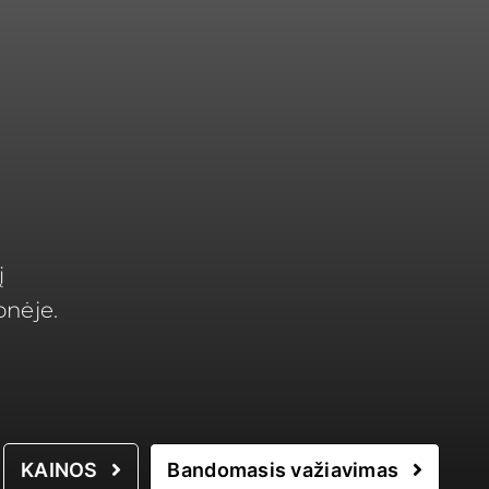
į
onėje.
KAINOS
Bandomasis važiavimas