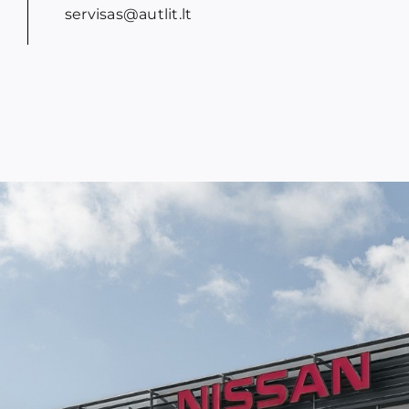
servisas@autlit.lt