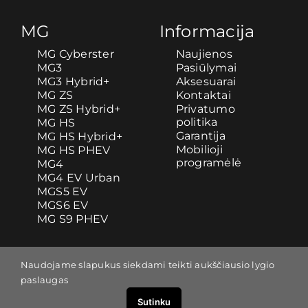
MG
Informacija
MG Cyberster
Naujienos
MG3
Pasiūlymai
MG3 Hybrid+
Aksesuarai
MG ZS
Kontaktai
MG ZS Hybrid+
Privatumo
politika
MG HS
Garantija
MG HS Hybrid+
Mobilioji
MG HS PHEV
programėlė
MG4
MG4 EV Urban
MGS5 EV
MGS6 EV
MG S9 PHEV
Naudojame slapukus siekdami teikti aukščiausio lygio
paslaugas
Sutinku