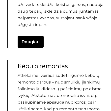
užsiveda, skleidžia keistus garsus, naudoja
daug tepalų, skleidžia dūmus, juntamas
neįprastas kvapas, sustojant sankryžoje
užgęsta ir pan.
Daugiau
Kėbulo remontas
Atliekame įvairaus sudėtingumo kėbulų
remonto darbus – nuo smulkių įlenkimų
šalinimo iki didesnių pažeidimų po eismo
įvykių. Atstatome automobilio išvaizdą,
pasirūpiname apsauga nuo korozijos ir
užtikriname, kad po remonto transporto