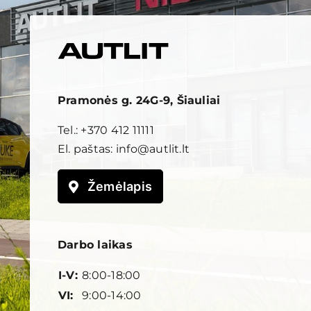
Pramonės g. 24G-9, Šiauliai
Tel.:
+370 412 11111
El. paštas:
info@autlit.lt
Žemėlapis
Darbo laikas
I-V:
8:00-18:00
VI:
9:00-14:00