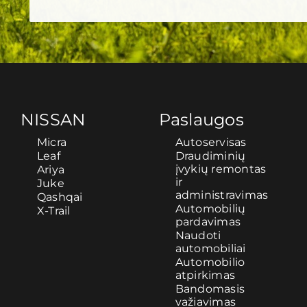
NISSAN
Paslaugos
Micra
Autoservisas
Leaf
Draudiminių
įvykių remontas
Ariya
ir
Juke
administravimas
Qashqai
Automobilių
X-Trail
pardavimas
Naudoti
automobiliai
Automobilio
atpirkimas
Bandomasis
važiavimas