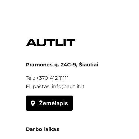
Pramonės g. 24G-9, Šiauliai
Tel.:
+370 412 11111
El. paštas:
info@autlit.lt
Žemėlapis
Darbo laikas