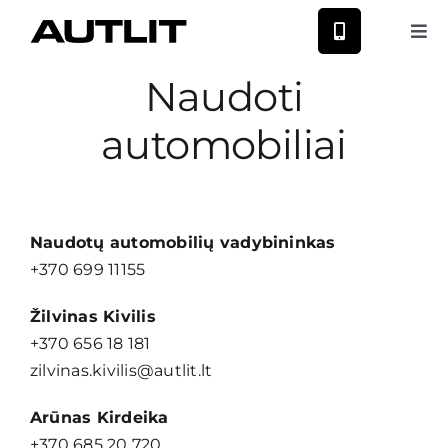
Skip
to
Tog
Nav
content
Naudoti
Nauji Nissan
automobiliai
Nauji MG
Naudoti automobiliai
Naudotų automobilių vadybininkas
+370 699 11155
Autoservisas
Žilvinas Kivilis
+370 656 18 181
Paslaugos
zilvinas.kivilis@autlit.lt
Arūnas Kirdeika
Naujienos
+370 685 20 720