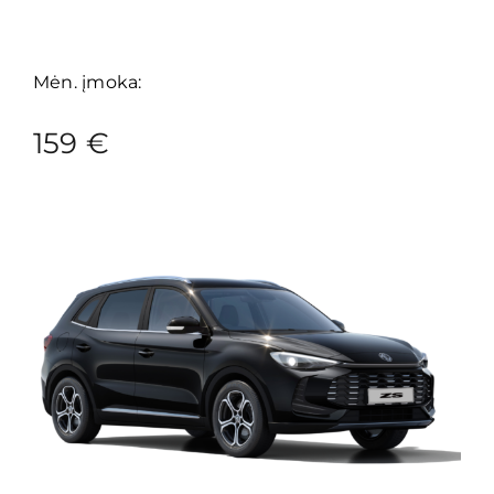
Mėn. įmoka:
159 €