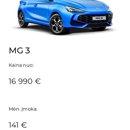
MG 3
Kaina nuo:
16 990 €
Mėn. įmoka:
141 €