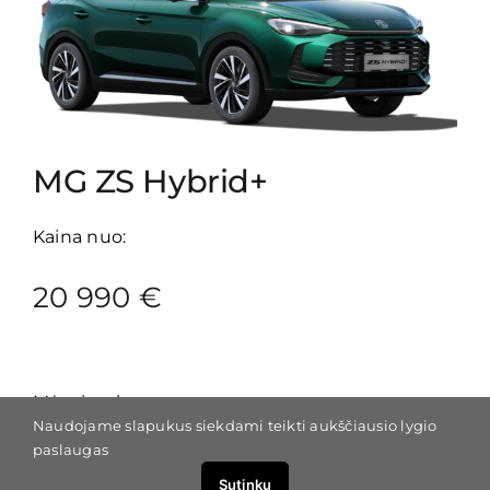
MG ZS Hybrid+
Kaina nuo:
20 990 €
Mėn. įmoka:
Naudojame slapukus siekdami teikti aukščiausio lygio
paslaugas
175 €
Sutinku