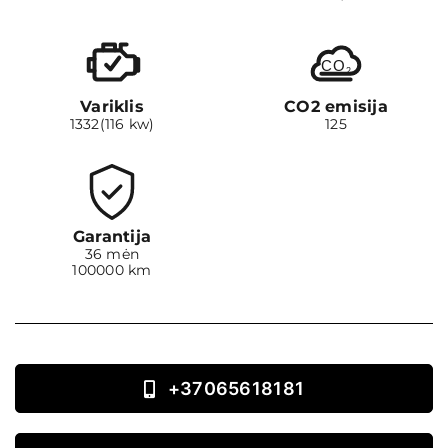
CO
2
Variklis
CO2 emisija
1332(116 kw)
125
Garantija
36 mėn
100000 km
+37065618181