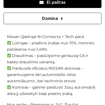
El.paštas
Domina
Nissan Qashqai N-Connecta + Tech pack
Lizingas – pradinis įnašas nuo 10%, metinės
palūkanos nuo 1,49%.
Draudimas – pasiūlysime geriausią CA ir
kasko draudimo variantą.
Parduoda oficialus NISSAN atstovas –
garantuojame dėl automobilio ridos
autentiškumo , bei techninio stovio.
Komisas – galime parduoti Jūsų automobilį
arba jį užskaityti kaip pradinį įnašą.
Mus rasite – Pramonės g. 24G, Šiauliai