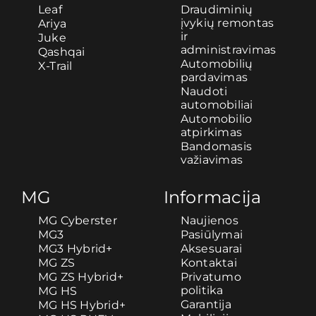
Leaf
Draudiminių
įvykių remontas
Ariya
ir
Juke
administravimas
Qashqai
Automobilių
X-Trail
pardavimas
Naudoti
automobiliai
Automobilio
atpirkimas
Bandomasis
važiavimas
MG
Informacija
MG Cyberster
Naujienos
MG3
Pasiūlymai
MG3 Hybrid+
Aksesuarai
MG ZS
Kontaktai
MG ZS Hybrid+
Privatumo
politika
MG HS
Garantija
MG HS Hybrid+