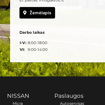
El. paštas:
info@autlit.lt
Žemėlapis
Darbo laikas
I-V:
8:00-18:00
VI:
9:00-14:00
NISSAN
Paslaugos
Micra
Autoservisas