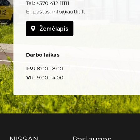
Tel.:
+370 412 11111
El. paštas:
info@autlit.lt
Žemėlapis
Darbo laikas
I-V:
8:00-18:00
VI:
9:00-14:00
NISSAN
Paslaugos