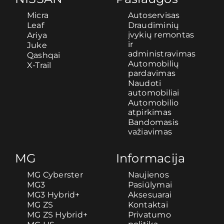
Micra
Autoservisas
Leaf
Draudiminių
įvykių remontas
Ariya
ir
Juke
administravimas
Qashqai
Automobilių
X-Trail
pardavimas
Naudoti
automobiliai
Automobilio
atpirkimas
Bandomasis
važiavimas
MG
Informacija
MG Cyberster
Naujienos
MG3
Pasiūlymai
MG3 Hybrid+
Aksesuarai
MG ZS
Kontaktai
MG ZS Hybrid+
Privatumo