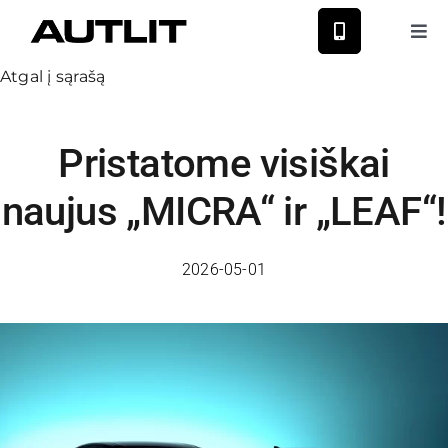
Skip
to
Tog
Nav
content
Atgal į sąrašą
Nauji Nissan
Pristatome visiškai
Nauji MG
naujus „MICRA“ ir „LEAF“!
Naudoti automobiliai
2026-05-01
Autoservisas
Paslaugos
Naujienos