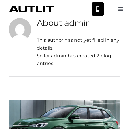
Skip
to
Tog
Nav
content
About
admin
Nauji Nissan
This author has not yet filled in any
Nauji MG
details.
So far admin has created 2 blog
entries.
Naudoti automobiliai
Autoservisas
Paslaugos
Naujienos