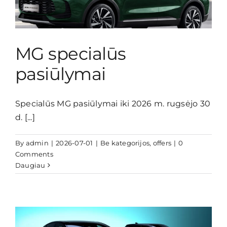
Pasiūlymai
MG specialūs
Kontaktai
pasiūlymai
Specialūs MG pasiūlymai iki 2026 m. rugsėjo 30
d. [...]
By
admin
|
2026-07-01
|
Be kategorijos
,
offers
|
0
Comments
Daugiau