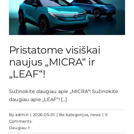
Pristatome visiškai
naujus „MICRA“ ir
„LEAF“!
Sužinokite daugiau apie „MICRA“! Sužinokite
daugiau apie „LEAF“! [...]
By
admin
|
2026-05-01
|
Be kategorijos
,
news
|
0
Comments
Daugiau