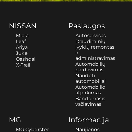
NISSAN
Paslaugos
Micra
Autoservisas
Leaf
Draudiminių
įvykių remontas
Ariya
ir
Juke
administravimas
Qashqai
Automobilių
X-Trail
pardavimas
Naudoti
automobiliai
Automobilio
atpirkimas
Bandomasis
važiavimas
MG
Informacija
MG Cyberster
Naujienos