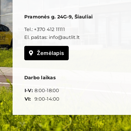
Pramonės g. 24G-9, Šiauliai
Tel.:
+370 412 11111
El. paštas:
info@autlit.lt
Žemėlapis
Darbo laikas
I-V:
8:00-18:00
VI:
9:00-14:00