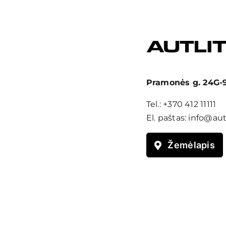
Pramonės g. 24G-9,
Tel.:
+370 412 11111
El. paštas:
info@autl
Žemėlapis