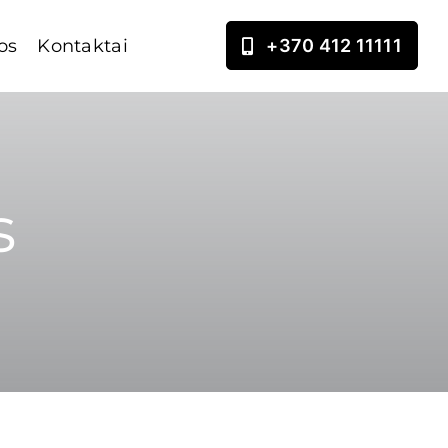
os
Kontaktai
+370 412 11111
s