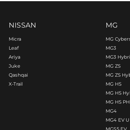
NISSAN
MG
Micra
MG Cybers
Leaf
MG3
Ariya
MG3 Hybr
Juke
MG ZS
Qashqai
MG ZS Hyb
X-Trail
MG HS
MG HS Hy
MG HS P
MG4
MG4 EV U
MGS5 EV