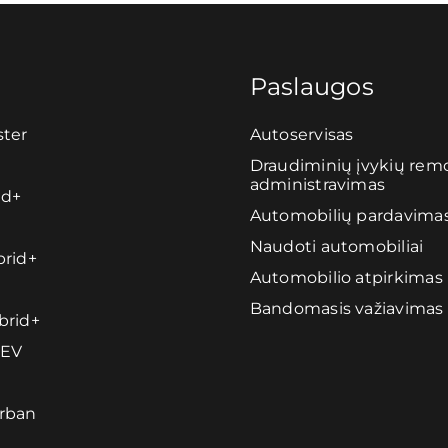
Paslaugos
ter
Autoservisas
Draudiminių įvykių remo
administravimas
id+
Automobilių pardavima
Naudoti automobiliai
rid+
Automobilio atpirkimas
Bandomasis važiavimas
brid+
HEV
rban