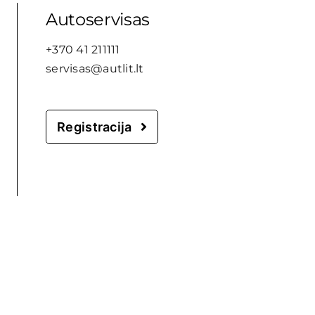
Autoservisas
+370 41 211111
servisas@autlit.lt
Registracija