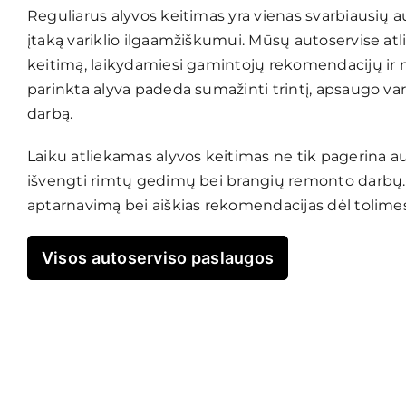
Reguliarus alyvos keitimas yra vienas svarbiausių a
įtaką variklio ilgaamžiškumui. Mūsų autoservise atlie
keitimą, laikydamiesi gamintojų rekomendacijų ir
parinkta alyva padeda sumažinti trintį, apsaugo var
darbą.
Laiku atliekamas alyvos keitimas ne tik pagerina a
išvengti rimtų gedimų bei brangių remonto darbų. 
aptarnavimą bei aiškias rekomendacijas dėl tolime
Visos autoserviso paslaugos