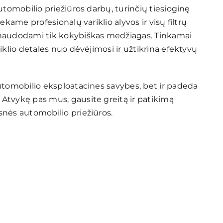
utomobilio priežiūros darbų, turinčių tiesioginę
kame profesionalų variklio alyvos ir visų filtrų
 naudodami tik kokybiškas medžiagas. Tinkamai
iklio detales nuo dėvėjimosi ir užtikrina efektyvų
utomobilio eksploatacines savybes, bet ir padeda
Atvykę pas mus, gausite greitą ir patikimą
snės automobilio priežiūros.