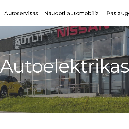
Autoservisas
Naudoti automobiliai
Paslaug
Autoelektrikas