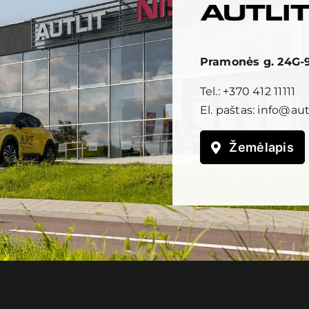
Pramonės g. 24G-9,
Tel.:
+370 412 11111
El. paštas:
info@autl
Žemėlapis