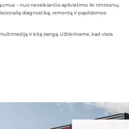
ogumus – nuo neveikiančio apšvietimo iki rimtesnių
fesionalią diagnostiką, remontą ir papildomos
ltimediją ir kitą įrangą. Užtikriname, kad visos