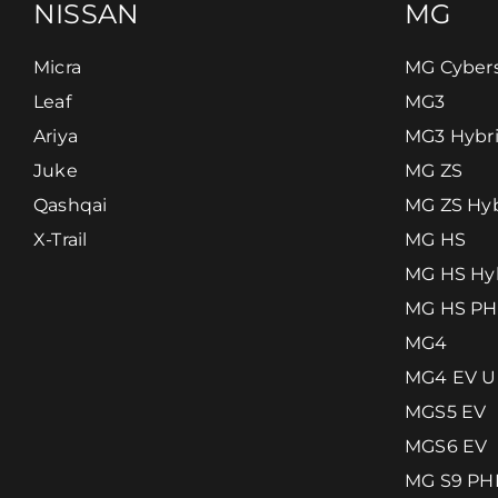
NISSAN
MG
Micra
MG Cybers
Leaf
MG3
Ariya
MG3 Hybr
Juke
MG ZS
Qashqai
MG ZS Hyb
X-Trail
MG HS
MG HS Hy
MG HS P
MG4
MG4 EV U
MGS5 EV
MGS6 EV
MG S9 PH