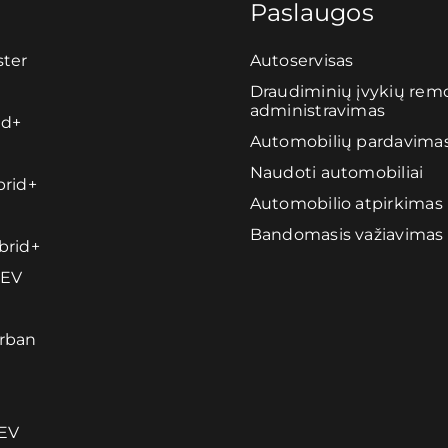
Paslaugos
ter
Autoservisas
Draudiminių įvykių remo
administravimas
id+
Automobilių pardavima
Naudoti automobiliai
rid+
Automobilio atpirkimas
Bandomasis važiavimas
brid+
HEV
rban
EV