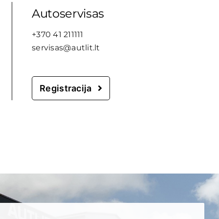
Autoservisas
+370 41 211111
servisas@autlit.lt
Registracija