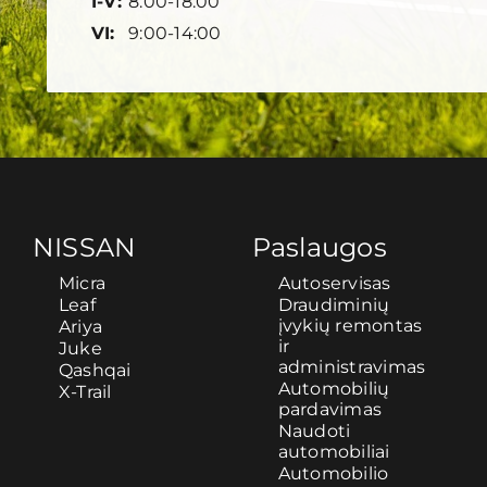
I-V:
8:00-18:00
VI:
9:00-14:00
NISSAN
Paslaugos
Micra
Autoservisas
Leaf
Draudiminių
įvykių remontas
Ariya
ir
Juke
administravimas
Qashqai
Automobilių
X-Trail
pardavimas
Naudoti
automobiliai
Automobilio