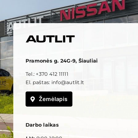
Pramonės g. 24G-9, Šiauliai
Tel.:
+370 412 11111
El. paštas:
info@autlit.lt
Žemėlapis
Darbo laikas