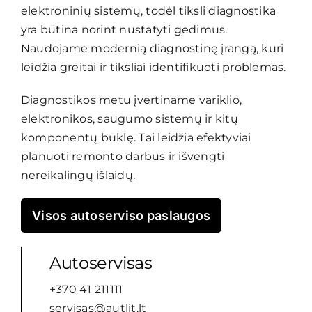
elektroninių sistemų, todėl tiksli diagnostika
Pasiūlymai
yra būtina norint nustatyti gedimus.
Naudojame modernią diagnostinę įrangą, kuri
leidžia greitai ir tiksliai identifikuoti problemas.
Kontaktai
Diagnostikos metu įvertiname variklio,
elektronikos, saugumo sistemų ir kitų
komponentų būklę. Tai leidžia efektyviai
planuoti remonto darbus ir išvengti
nereikalingų išlaidų.
Visos autoserviso paslaugos
Autoservisas
+370 41 211111
servisas@autlit.lt