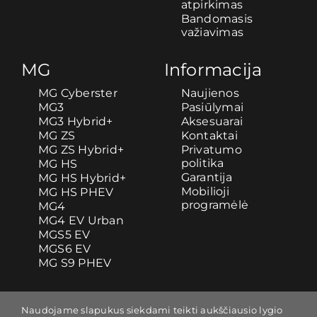
atpirkimas
Bandomasis
važiavimas
MG
Informacija
MG Cyberster
Naujienos
MG3
Pasiūlymai
MG3 Hybrid+
Aksesuarai
MG ZS
Kontaktai
MG ZS Hybrid+
Privatumo
politika
MG HS
Garantija
MG HS Hybrid+
Mobilioji
MG HS PHEV
programėlė
MG4
MG4 EV Urban
MGS5 EV
MGS6 EV
MG S9 PHEV
Naudojame slapukus siekdami teikti aukščiausio lygio