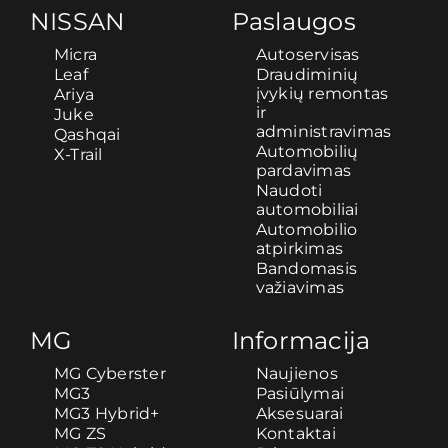
NISSAN
Paslaugos
Micra
Autoservisas
Leaf
Draudiminių
įvykių remontas
Ariya
ir
Juke
administravimas
Qashqai
Automobilių
X-Trail
pardavimas
Naudoti
automobiliai
Automobilio
atpirkimas
Bandomasis
važiavimas
MG
Informacija
MG Cyberster
Naujienos
MG3
Pasiūlymai
MG3 Hybrid+
Aksesuarai
MG ZS
Kontaktai