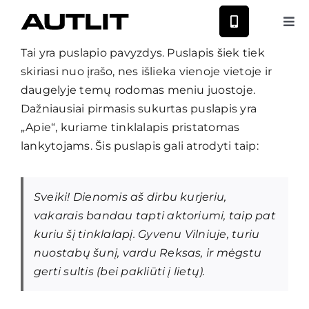
Skip
to
Tog
Nav
content
Tai yra puslapio pavyzdys. Puslapis šiek tiek
Nauji Nissan
skiriasi nuo įrašo, nes išlieka vienoje vietoje ir
daugelyje temų rodomas meniu juostoje.
Nauji MG
Dažniausiai pirmasis sukurtas puslapis yra
„Apie“, kuriame tinklalapis pristatomas
lankytojams. Šis puslapis gali atrodyti taip:
Naudoti automobiliai
Sveiki! Dienomis aš dirbu kurjeriu,
Autoservisas
vakarais bandau tapti aktoriumi, taip pat
kuriu šį tinklalapį. Gyvenu Vilniuje, turiu
Paslaugos
nuostabų šunį, vardu Reksas, ir mėgstu
gerti sultis (bei pakliūti į lietų).
Naujienos