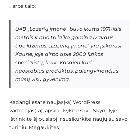
…arba taip:
Pasiūlymai
UAB „Lazerių įmonė“ buvo įkurta 1971-iais
Kontaktai
metais ir nuo to laiko gamina įvairaus
tipo lazerius. „Lazerių įmonė“ yra įsikūrusi
Kaune, joje dirba apie 2000 fizikos
specialistų, kurie kasdien kurie
nuostabius produktus, palengvinančius
mūsų visų gyvenimą.
Kadangi esate naujas(-a) WordPress
vartotojas(-a), apsilankykite savo
Skydelyje
,
ištrinkite šį puslapį ir susikurkite naujų su savo
turiniu. Mėgaukitės!