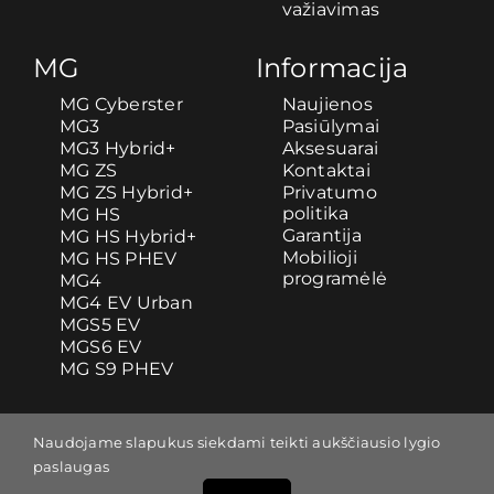
važiavimas
MG
Informacija
MG Cyberster
Naujienos
MG3
Pasiūlymai
MG3 Hybrid+
Aksesuarai
MG ZS
Kontaktai
MG ZS Hybrid+
Privatumo
politika
MG HS
Garantija
MG HS Hybrid+
Mobilioji
MG HS PHEV
programėlė
MG4
MG4 EV Urban
MGS5 EV
MGS6 EV
MG S9 PHEV
Naudojame slapukus siekdami teikti aukščiausio lygio
paslaugas