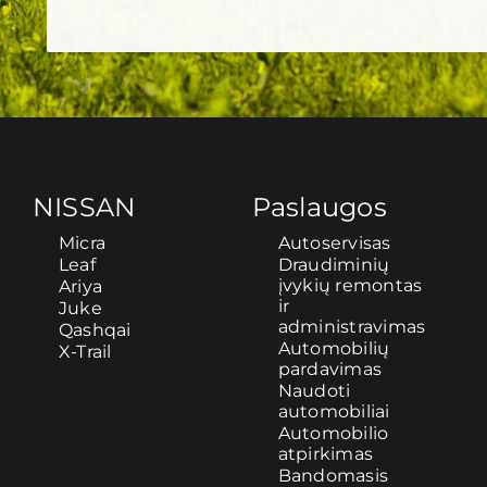
NISSAN
Paslaugos
Micra
Autoservisas
Leaf
Draudiminių
įvykių remontas
Ariya
ir
Juke
administravimas
Qashqai
Automobilių
X-Trail
pardavimas
Naudoti
automobiliai
Automobilio
atpirkimas
Bandomasis