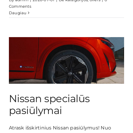
Comments
Pasiūlymai
Daugiau
Kontaktai
Nissan specialūs
pasiūlymai
Atrask išskirtinius Nissan pasiūlymus! Nuo