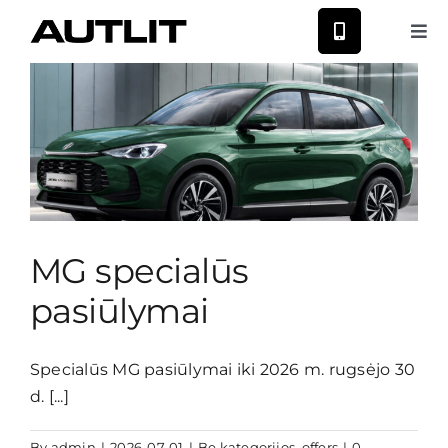
Skip
to
Tog
Nav
content
Nauji Nissan
Nauji MG
Naudoti automobiliai
MG specialūs
Autoservisas
pasiūlymai
Paslaugos
Specialūs MG pasiūlymai iki 2026 m. rugsėjo 30
d. [...]
Naujienos
By
admin
|
2026-07-01
|
Be kategorijos
,
offers
|
0