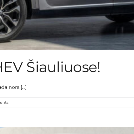
EV Šiauliuose!
a nors [...]
ents