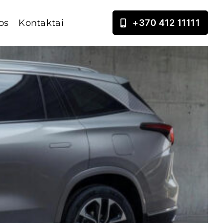
os
Kontaktai
+370 412 11111