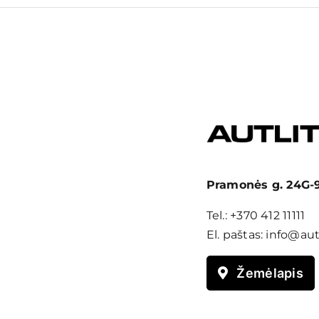
Pramonės g. 24G-9,
Tel.:
+370 412 11111
El. paštas:
info@autl
Žemėlapis