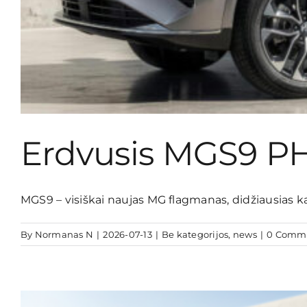
Erdvusis MGS9 PH
MGS9 – visiškai naujas MG flagmanas, didžiausias kad
By
Normanas N
|
2026-07-13
|
Be kategorijos
,
news
|
0 Comm