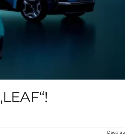
 „LEAF“!
Daugiau