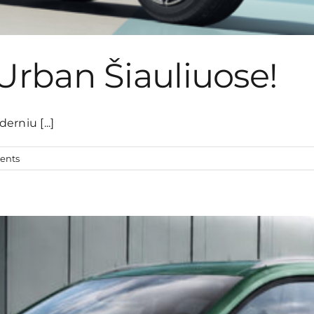
Urban Šiauliuose!
rniu [...]
ents