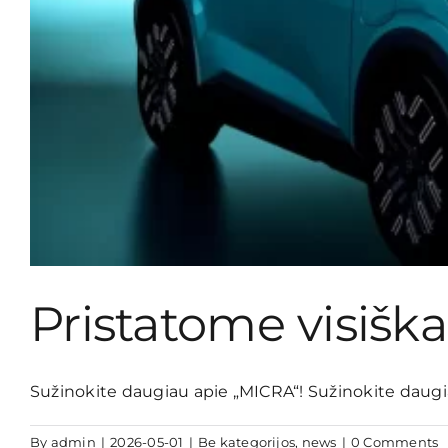
Pristatome visiška
Sužinokite daugiau apie „MICRA“! Sužinokite daugiau
By
admin
|
2026-05-01
|
Be kategorijos
,
news
|
0 Comments